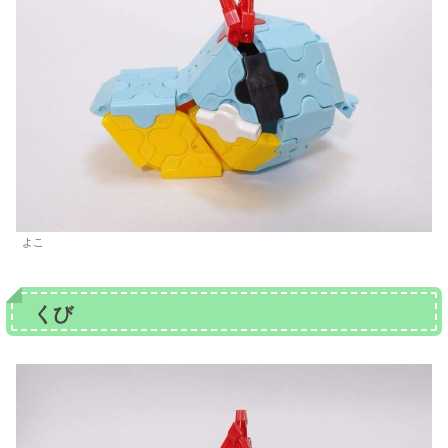
よこ
くび