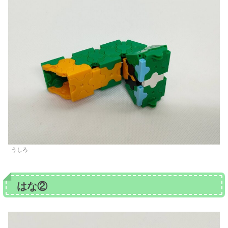
うしろ
はな②