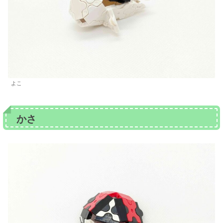
よこ
かさ