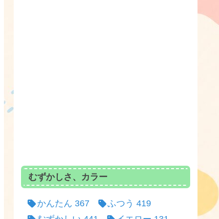
むずかしさ、カラー
かんたん
367
ふつう
419