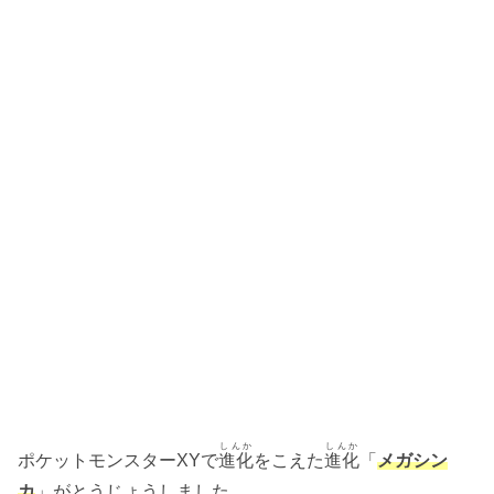
しんか
しんか
ポケットモンスターXYで
進化
をこえた
進化
「
メガシン
カ
」がとうじょうしました。