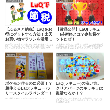
LaQ活用ガイド
LaQ活用ガイド
【ふるさと納税】LaQをお
【賞品公開】LaQ(ラキュ
得にゲットする方法！楽天
ー)芸術祭とは？参加賞ゲ
お買い物マラソンを活用し
ットたぜ！
よう
LaQは子どもから大人まで楽しめる創造力を刺激するブロック
LaQ芸術祭に挑戦したい方必見！この記事ではLaQ芸術祭の内
玩具。そんなLaQですが、実はふるさと納税を利用して購入で
容や賞品について解説しています。実はLaQ芸術祭は応募した
きるのをご存じですか？さらに、楽天市場の「お買い物マラ
だけで参加賞をもらえることが出来るんです。この記事を読
ソン」を活用すると、よりお得に入手できるんです。この記
めばLaQ芸術祭のメリット、デメリットや賞品内容が分かりま
事では、ふるさと納税を通じてLaQを手に入れる方法と、楽天
す。
市場のお買い物マラソンでの最大限の活用法を詳しくご紹介
します！
商品情報
LaQ活用ガイド
ポケモン作るのに必須！？
LaQ(ラキュー)の洗い方。
超使えるLaQ(ラキュー)フ
クリアパーツのキラキラは
リースタイルラベンダー！
復活なるか！？
やっと購入できたラベンダーカラーのレビューです♪
LaQの洗い方について紹介します。今回は実際にクリアパーツ
を洗ってみました。オススメの洗うタイミングや、洗った結
果をお教えします。