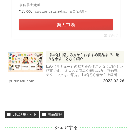
奈良県大淀町
¥15,000
（2026/08/03 11:39時点 | 楽天市場調べ）
楽天市場
ポチップ
【LaQ】 楽しみ方からおすすめ商品まで、魅
力を余すことなく紹介
LaQ（ラキュー）の魅力を余すことなく紹介した
記事です。 オススメ商品や楽しみ方、豆知識、
テクニックをご紹介。 LaQ初心者から上級者ま
で、楽しさを最大限に引き出すための方法をお伝
2022.02.26
purimatu.com
えします。
LaQ活用ガイド
商品情報
シェアする