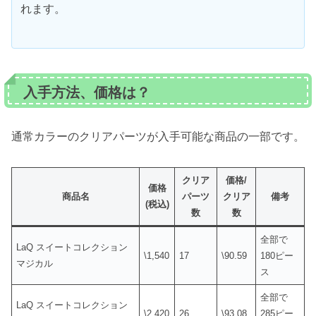
れます。
入手方法、価格は？
通常カラーのクリアパーツが入手可能な商品の一部です。
クリア
価格/
価格
商品名
パーツ
クリア
備考
(税込)
数
数
全部で
LaQ スイートコレクション
\1,540
17
\90.59
180ピー
マジカル
ス
全部で
LaQ スイートコレクション
\2,420
26
\93.08
285ピー