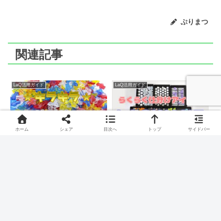
ぷりまつ
関連記事
LaQ活用ガイド
LaQ活用ガイド
ホーム
シェア
目次へ
トップ
サイドバー
LaQ（ラキュー）【キラキ
LaQは仕分けるべき？楽々
ラ★クリアパーツ】オスス
仕分けアイテム
メ入手方法や活用方法を紹
【LAQWAKE】とは？
介
クリアパーツの活用方法やオススメ入手方法を紹介。クリス
この記事ではLaQは仕分けるべきか？を解説しています。作る
タル200とクリスタル400には大きな違いがあるので要注意！
効率は上げたいけど、仕分けるのは面倒と思っていません
実際に作った写真で、活用方法を紹介します。壊れにくくす
か？仕分けアイテム【LAQWAKE】があれば簡単に仕分ける
る対策もあります。
ことが可能になります。この記事を読めば仕分けのメリット
やLAQWAKEの成功率などを紹介しています。
LaQ活用ガイド
LaQ活用ガイド