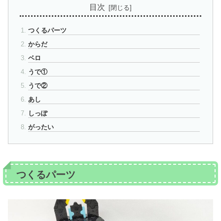
目次
つくるパーツ
からだ
ベロ
うで①
うで②
あし
しっぽ
がったい
つくるパーツ