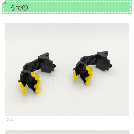
うで①
まえ