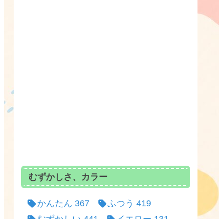
むずかしさ、カラー
かんたん
367
ふつう
419