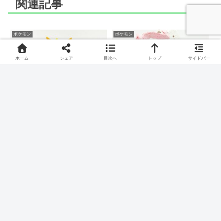
関連記事
ポケモン
ポケモン
ホーム
シェア
目次へ
トップ
サイドバー
LaQ(ラキュー)でヨーテリ
LaQ(ラキュー)でヌメルゴ
ーのつくりかた
ン(ヒスイのすがた)のつく
りかた
こいぬポケモン、ヨーテリーのつくりかたです。
からこもりポケモン、ヌメルゴン(ヒスイのすがた)のつくりか
たです。
ポケモン
ポケモン
LaQ(ラキュー)でマダツボ
LaQ(ラキュー)でゴルバッ
ミの作り方
トの作り方
フラワーポケモン、マダツボミの作り方です。
こうもりポケモン、ゴルバットの作り方です。