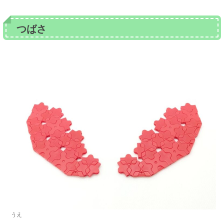
つばさ
うえ