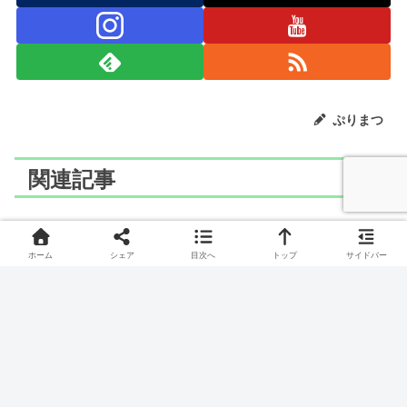
ぷりまつ
関連記事
ポケモン
ポケモン
ホーム
シェア
目次へ
トップ
サイドバー
LaQ(ラキュー)でネギガナ
LaQ(ラキュー)でナカヌチ
イトのつくりかた
ャンのつくりかた
かるがもポケモン、ネギガナイトのつくりかたです。
ハンマーポケモン、ナカヌチャンのつくりかたです。
ポケモン
ポケモン