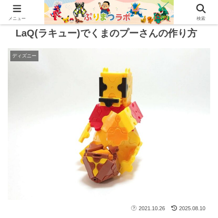
メニュー
検索
LaQ(ラキュー)でくまのプーさんの作り方
ディズニー
2021.10.26
2025.08.10