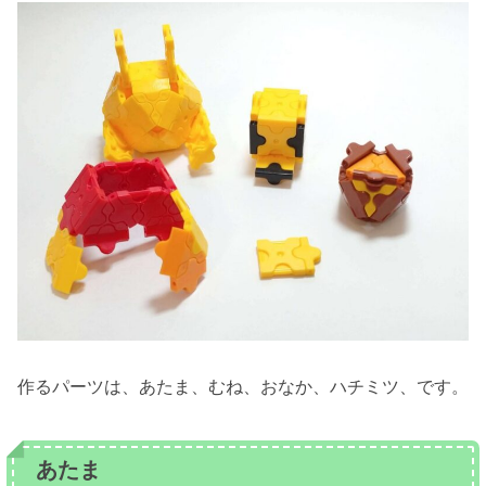
作るパーツは、あたま、むね、おなか、ハチミツ、です。
あたま