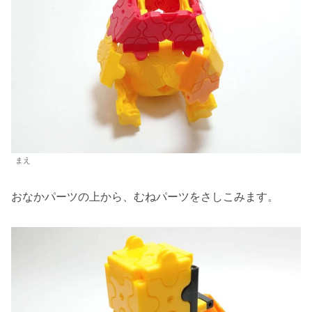
まえ
おなかパーツの上から、むねパーツをさしこみます。