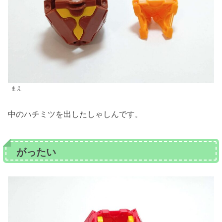
まえ
中のハチミツを出したしゃしんです。
がったい