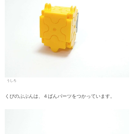
うしろ
くびのぶぶんは、４ばんパーツをつかっています。