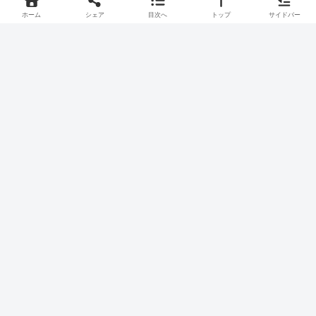
ホーム
シェア
目次へ
トップ
サイドバー
LaQ(ラキュー)でドナルド
LaQ(ラキュー)でプルート
ダックの作り方
の作り方
ミッキーの親友、ドナルドダックの作り方です。
ミッキーのペット、プルートの作り方です。
ディズニー
ディズニー
LaQ(ラキュー)でピノキオ
LaQ(ラキュー)でチップと
の作り方
デールの作り方
鼻が伸びる操り人形、ピノキオの作り方です。
小さなシマリスコンビ、チップとデールの作り方です。
LaQ(ラキュー)でプルートの作り方