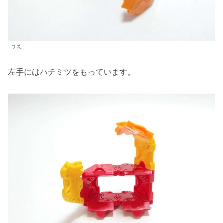
うえ
左手にはハチミツをもっています。