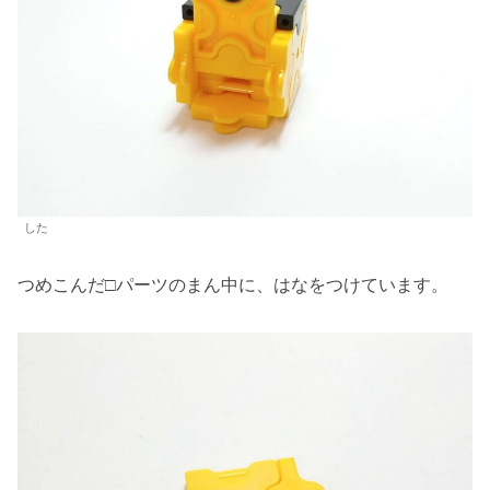
した
つめこんだ□パーツのまん中に、はなをつけています。