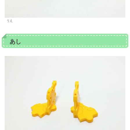
うえ
あし