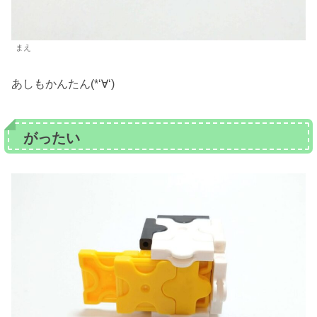
まえ
あしもかんたん(*‘∀‘)
がったい