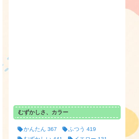
むずかしさ、カラー
かんたん
367
ふつう
419