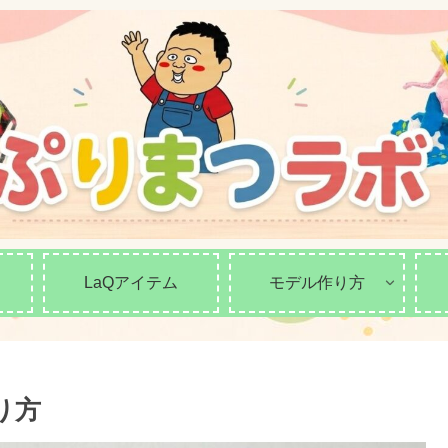
LaQアイテム
モデル作り方
り方