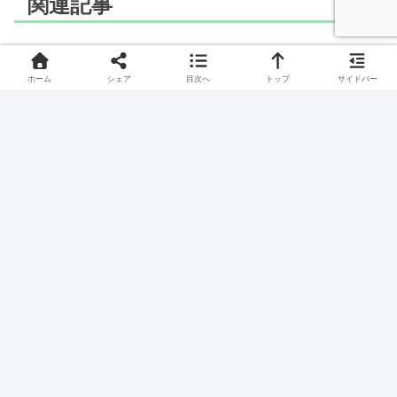
関連記事
ポケモン
ポケモン
ホーム
シェア
目次へ
トップ
サイドバー
LaQ(ラキュー)でツツケラ
LaQ(ラキュー)でファイヤ
のつくりかた
ーの作り方
きつつきポケモン、ツツケラのつくりかたです。
伝説の鳥ポケモン、ファイヤーの作り方です。
ポケモン
ポケモン
LaQ(ラキュー)でジャララ
LaQ(ラキュー)でガケガニ
ンガのつくりかた
のつくりかた
うろこポケモン、ジャラランガのつくりかたです。
まちぶせポケモン、ガケガニのつくりかたです。