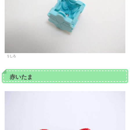
うしろ
赤いたま