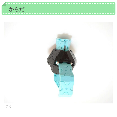
からだ
まえ