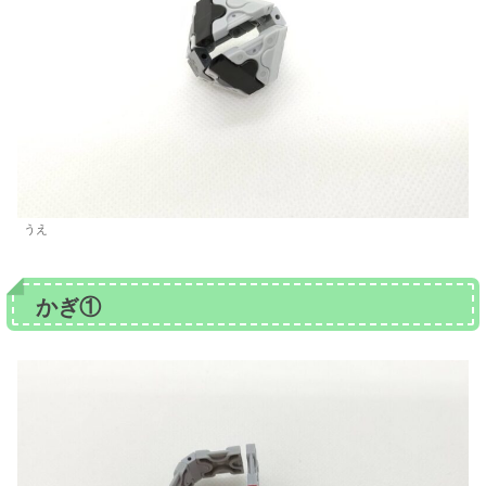
うえ
かぎ①