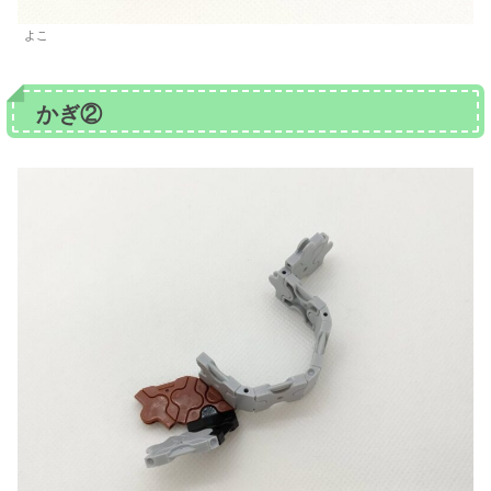
よこ
かぎ②