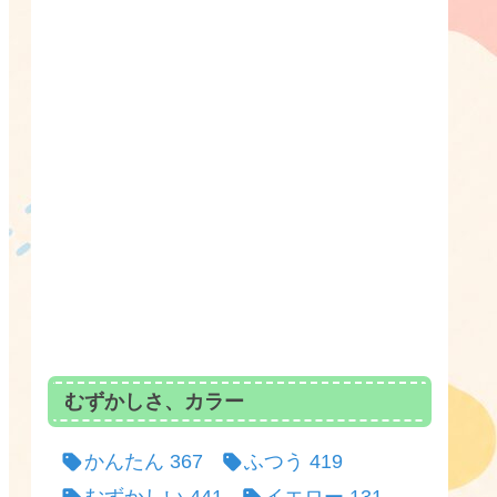
むずかしさ、カラー
かんたん
367
ふつう
419