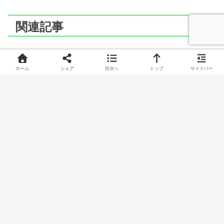
関連記事
ポケモン
ポケモン
ホーム
シェア
目次へ
トップ
サイドバー
LaQ(ラキュー)でマーイー
LaQ(ラキュー)でメガヤン
カのつくりかた
マのつくりかた
かいてんポケモン、マーイーカのつくりかたです。
オニトンボポケモン、メガヤンマのつくりかたです。
ポケモン
ポケモン
LaQ(ラキュー)でダンバル
LaQ(ラキュー)でエリキテ
の作り方
ルのつくりかた