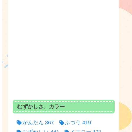
むずかしさ、カラー
かんたん
367
ふつう
419