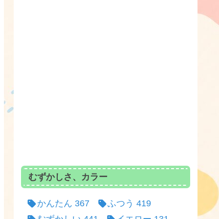
むずかしさ、カラー
かんたん
367
ふつう
419