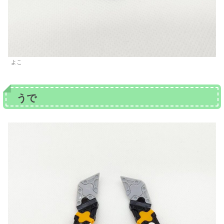
よこ
うで