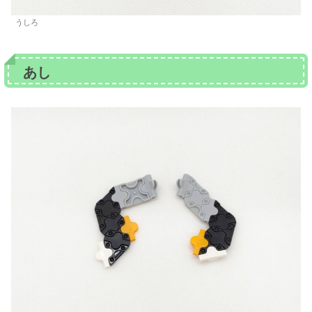
うしろ
あし