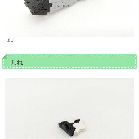
よこ
むね