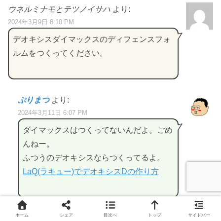
ウネルミナモとテツノイサハ
より:
2024年3月9日 8:10 PM
デオキシスダイマックスのディフェンスフォ
ルムをつくってください。
ぷりまつ
より:
2024年3月11日 6:07 PM
ダイマックスはつくってないんだよ。ごめ
んねー。
ふつうのデオキシスならつくってるよ。
LaQ(ラキュー)でデオキシスDの作り方
ホーム
シェア
目次へ
トップ
サイドバー
ゲンシグラードンとゲンシカイオーガ
より: