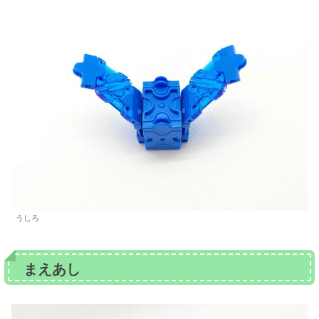
うしろ
まえあし