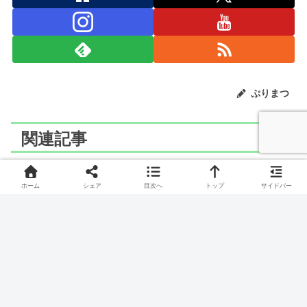
ぷりまつ
関連記事
ポケモン
ポケモン
ホーム
シェア
目次へ
トップ
サイドバー
LaQ(ラキュー)でタンドン
LaQ(ラキュー)でキレイハ
のつくりかた
ナの作り方
せきたんポケモン、タンドンのつくりかたです。
フラワーポケモン、キレイハナの作り方です。