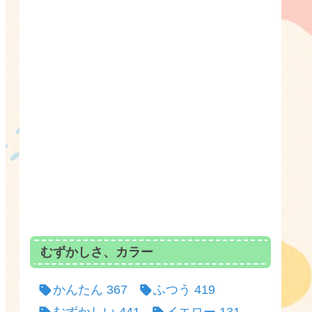
むずかしさ、カラー
かんたん
367
ふつう
419