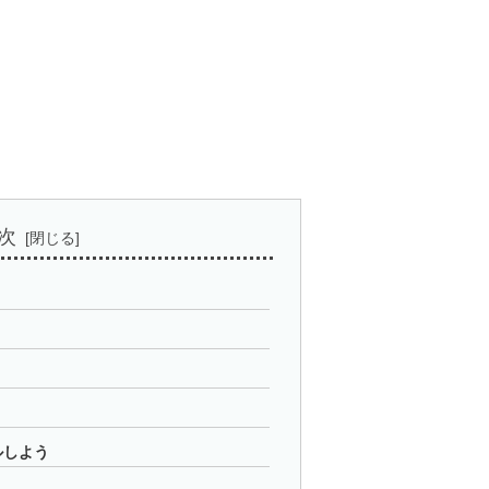
。
次
ルしよう