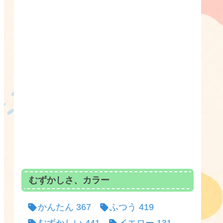
むずかしさ、カラー
かんたん
367
ふつう
419