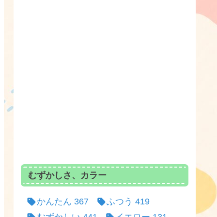
むずかしさ、カラー
かんたん
367
ふつう
419