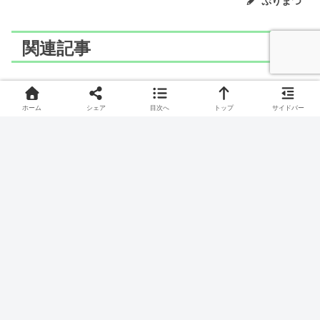
ぷりまつ
関連記事
ポケモン
ポケモン
ホーム
シェア
目次へ
トップ
サイドバー
LaQ(ラキュー)でウツドン
LaQ(ラキュー)でクレベー
の作り方
スのつくりかた
ハエとりポケモン、ウツドンの作り方です。
ひょうざんポケモン、クレベースのつくりかたです。
ポケモン
ポケモン
LaQ(ラキュー)でヒトカゲ
LaQ(ラキュー)でゲノセク