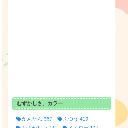
むずかしさ、カラー
かんたん
367
ふつう
419