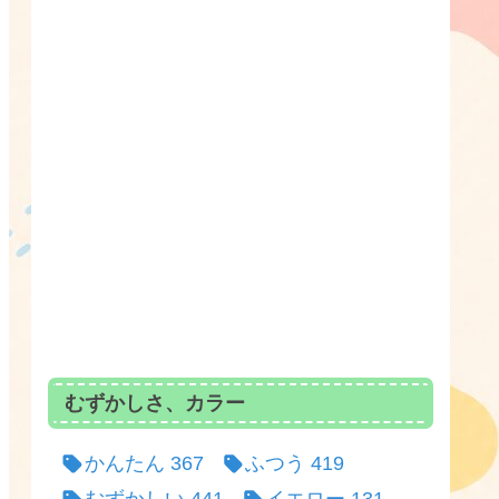
むずかしさ、カラー
かんたん
367
ふつう
419