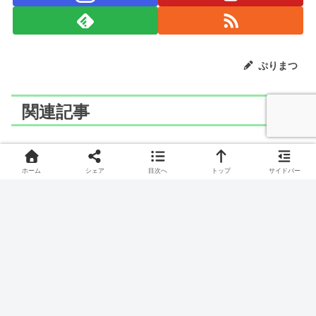
ぷりまつ
関連記事
ポケモン
ポケモン
ホーム
シェア
目次へ
トップ
サイドバー
LaQ(ラキュー)でハヤシガ
LaQ(ラキュー)でドードー
メの作り方
の作り方
こだちポケモン、ハヤシガメの作り方です。
ふたごどりポケモン、ドードーの作り方です。
ポケモン
ポケモン