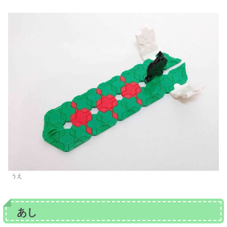
うえ
あし