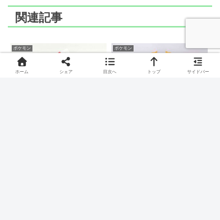
関連記事
ポケモン
ポケモン
ホーム
シェア
目次へ
トップ
サイドバー
LaQ(ラキュー)でスナバァ
LaQ(ラキュー)でガーメイ
のつくりかた
ルのつくりかた
すなやまポケモン、スナバァのつくりかたです。
ミノガポケモン、ガーメイルのつくりかたです。
ポケモン
ポケモン
LaQ(ラキュー)でベトベタ
LaQ(ラキュー)でビリジオ
ー(アローラのすがた)のつ
ンのつくりかた
くりかた
そうげんポケモン、ビリジオンのつくりかたです。