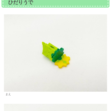
ひだりうで
まえ