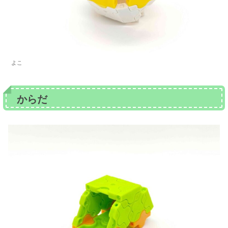
よこ
からだ