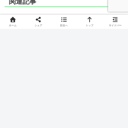
関連記事
ポケモン
ポケモン
ホーム
シェア
目次へ
トップ
サイドバー
LaQ(ラキュー)でヨマワル
LaQ(ラキュー)でブーピッ
の作り方
グの作り方
おむかえポケモン、ヨマワルの作り方です。
あやつりポケモン、ブーピッグの作り方です。
ポケモン
ポケモン
LaQ(ラキュー)でエルフー
LaQ(ラキュー)でバニプッ
ンのつくりかた
チのつくりかた
かぜかくれポケモン、エルフーンのつくりかたです。
しんせつポケモン、バニプッチのつくりかたです。