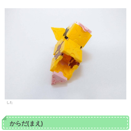
した
からだ(まえ)