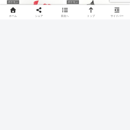
ポケモン
ポケモン
ホーム
シェア
目次へ
トップ
サイドバー
LaQ(ラキュー)でイーユイ
LaQ(ラキュー)でケンホロ
のつくりかた
ウ(メスのすがた)のつくり
かた
さいやくポケモン、イーユイのつくりかたです。
プライドポケモン、ケンホロウ(メスのすがた)のつくりかたで
す。
ポケモン
ポケモン
LaQ(ラキュー)でスイクン
LaQ(ラキュー)でリーシャ
の作り方
ンの作り方
オーロラポケモン、スイクンの作り方です。
すずポケモン、リーシャンの作り方です。