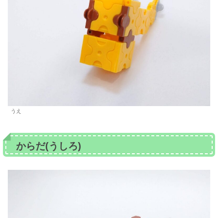
うえ
からだ(うしろ)