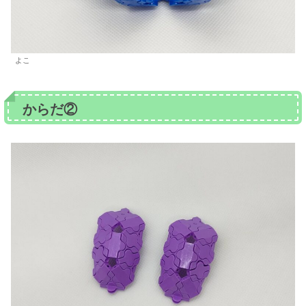
よこ
からだ②