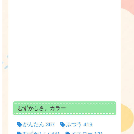
むずかしさ、カラー
かんたん
367
ふつう
419