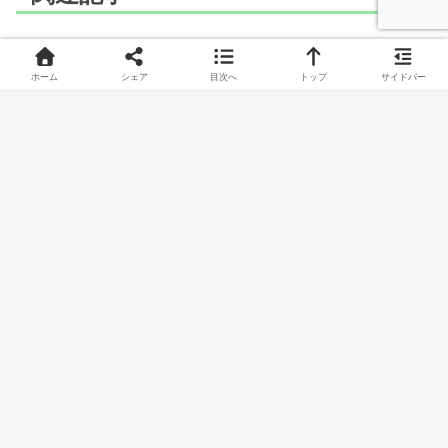
ポケモン
ポケモン
ホーム
シェア
目次へ
トップ
サイドバー
LaQ(ラキュー)でシビビー
LaQ(ラキュー)でクスネの
ルのつくりかた
つくりかた
でんきうおポケモン、シビビールのつくりかたです。
きつねポケモン、クスネのつくりかたです。
ポケモン
ポケモン
LaQ(ラキュー)でニャース
LaQ(ラキュー)でアクジキ
の作り方
ングのつくりかた
なんだにゃ～。ロケットだんといえばこのポケモン！
あくじきポケモン、アクジキングのつくりかたです。