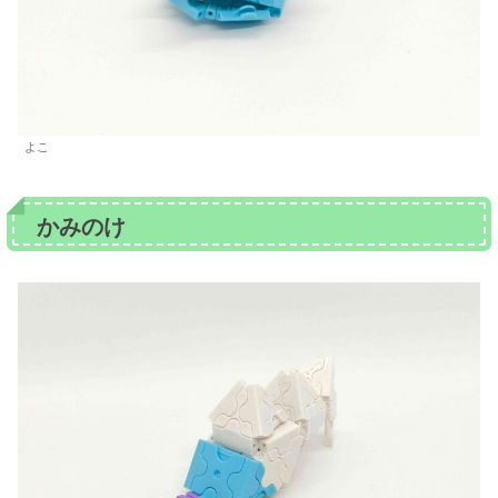
よこ
かみのけ