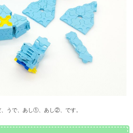
だ、うで、あし①、あし②、です。