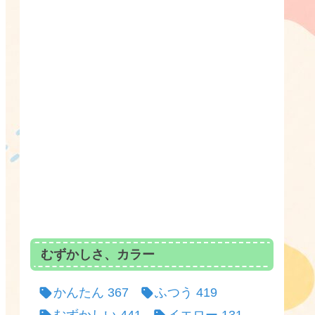
むずかしさ、カラー
かんたん
367
ふつう
419